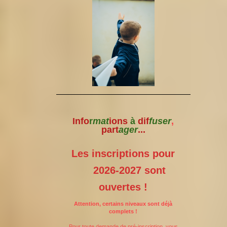
Info
r
mat
ions
à
dif
fuser
,
part
ager
...
Les inscriptions pour
2026-2027 sont
ouvertes !
Attention, certains niveaux sont déjà
complets !
Pour toute demande de pré-inscription, vous